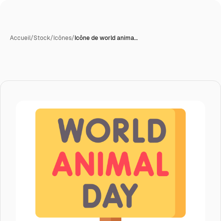
Accueil
/
Stock
/
Icônes
/
Icône de world anima…