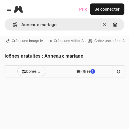
Magnific
Prix
Se connecter
Close menu
Effacer
Recher
Créez une image IA
Créez une vidéo IA
Créez une icône IA
Icônes gratuites : Anneaux mariage
Icônes
Filtres
1