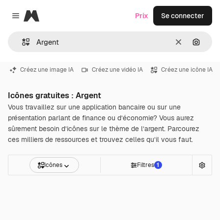
Magnific
Prix
Se connecter
Close menu
Effacer
Recher
Créez une image IA
Créez une vidéo IA
Créez une icône IA
Icônes gratuites : Argent
Vous travaillez sur une application bancaire ou sur une
présentation parlant de finance ou d’économie? Vous aurez
sûrement besoin d’icônes sur le thème de l’argent. Parcourez
ces milliers de ressources et trouvez celles qu’il vous faut.
Icônes
Filtres
1