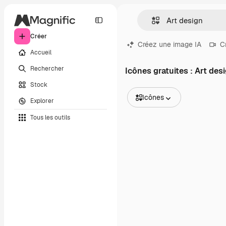
Créer
Créez une image IA
C
Accueil
Rechercher
Icônes gratuites : Art des
Stock
Icônes
Explorer
Toutes les images
Tous les outils
Vecteurs
Illustrations
Photos
PSD
Modèles
Mockups
Vidéos
Clips de vidéo
Graphiques animés
Templates vidéos
Icônes
Modèles 3D
Polices