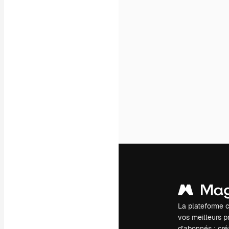
La plateforme c
vos meilleurs pr
d’abonnés : créa