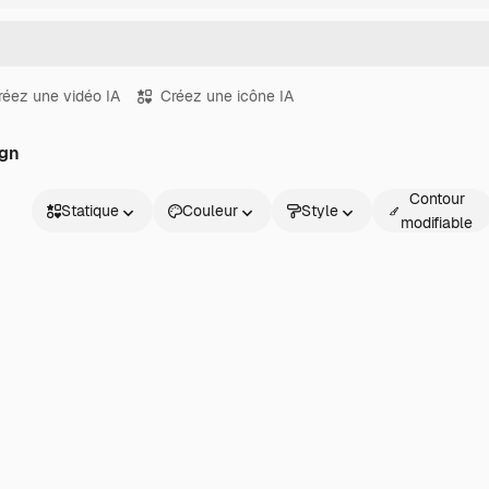
réez une vidéo IA
Créez une icône IA
ign
Contour
Statique
Couleur
Style
modifiable
Statique
Animé
Sticker
Interface