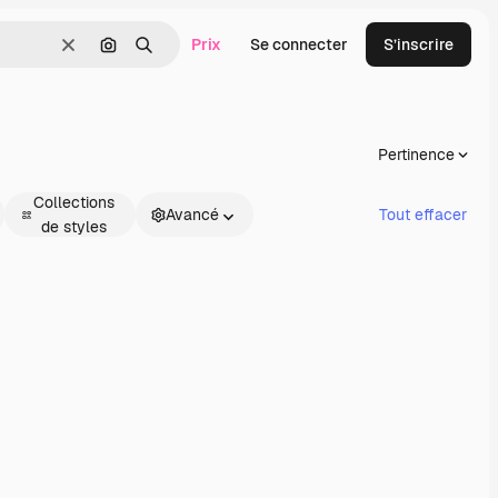
Prix
Se connecter
S’inscrire
Effacer
Rechercher par image
Rechercher
Pertinence
Collections
Avancé
Tout effacer
de styles