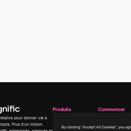
Produits
Commencer
réative pour donner vie à
Spaces
Academy
ojets. Plus d’un million
Assistant IA
Documentation
By clicking “Accept All Cookies”, you ag
tifs, entreprises, agences et