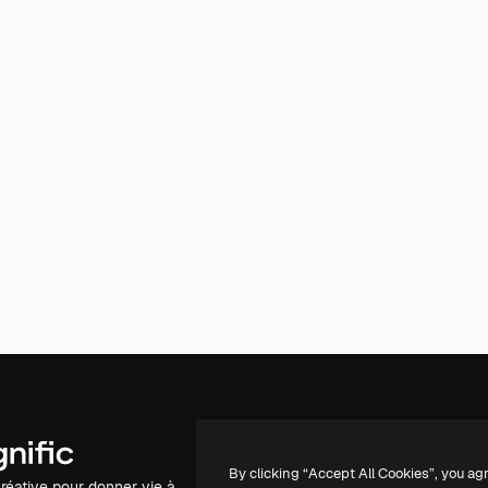
Produits
Commencer
By clicking “Accept All Cookies”, you ag
réative pour donner vie à