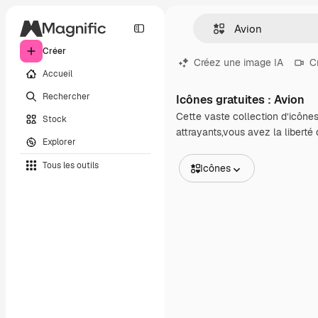
Créer
Créez une image IA
C
Accueil
Rechercher
Icônes gratuites : Avion
Cette vaste collection d’icônes
Stock
attrayants,vous avez la liberté
Explorer
Tous les outils
Icônes
Toutes les images
Vecteurs
Illustrations
Photos
PSD
Modèles
Mockups
Vidéos
Clips de vidéo
Graphiques animés
Templates vidéos