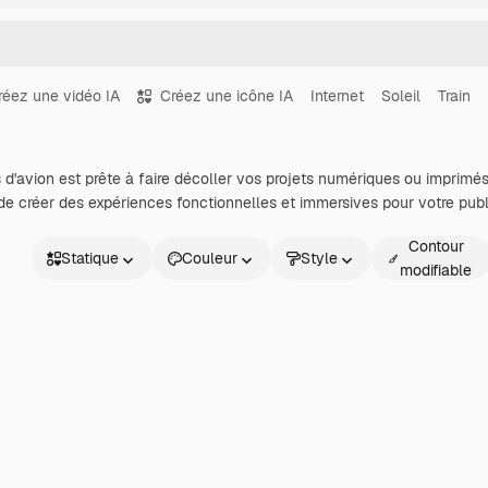
réez une vidéo IA
Créez une icône IA
Internet
Soleil
Train
 d'avion est prête à faire décoller vos projets numériques ou imprimés
 de créer des expériences fonctionnelles et immersives pour votre publ
Contour
Statique
Couleur
Style
modifiable
Statique
Animé
Sticker
Interface