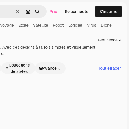
Prix
Se connecter
S’inscrire
Effacer
Rechercher par image
Rechercher
Voyage
Etoile
Satellite
Robot
Logiciel
Virus
Drone
Pertinence
. Avec ces designs à la fois simples et visuellement
ic.
Collections
Avancé
Tout effacer
de styles