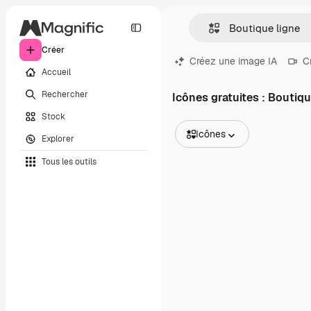
Créer
Créez une image IA
C
Accueil
Rechercher
Icônes gratuites : Boutiqu
Stock
Icônes
Explorer
Toutes les images
Tous les outils
Vecteurs
Illustrations
Photos
PSD
Modèles
Mockups
Vidéos
Clips de vidéo
Graphiques animés
Templates vidéos
Icônes
Modèles 3D
Polices