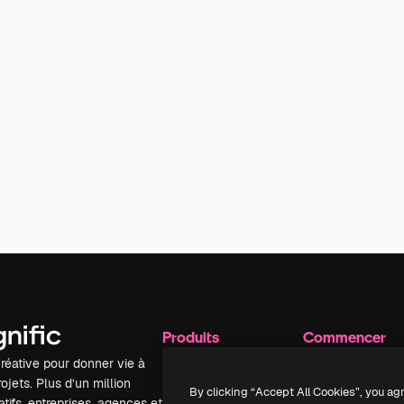
Produits
Commencer
réative pour donner vie à
Spaces
Academy
ojets. Plus d’un million
Assistant IA
Documentation
By clicking “Accept All Cookies”, you ag
tifs, entreprises, agences et