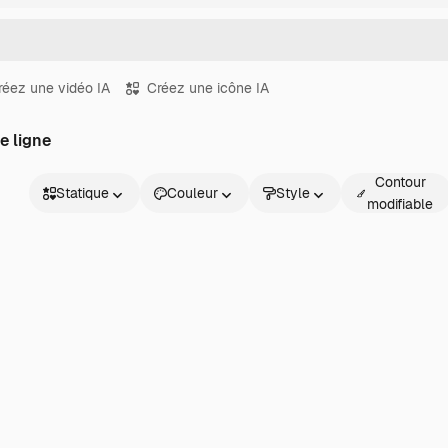
réez une vidéo IA
Créez une icône IA
e ligne
Contour
Statique
Couleur
Style
modifiable
Statique
Animé
Sticker
Interface