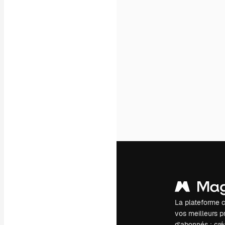
La plateforme c
vos meilleurs pr
d’abonnés : créa