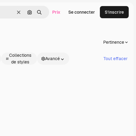
Prix
Se connecter
S’inscrire
Effacer
Rechercher par image
Rechercher
Pertinence
Collections
Avancé
Tout effacer
de styles