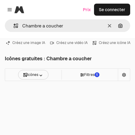
Magnific
Prix
Se connecter
Close menu
Effacer
Recher
Créez une image IA
Créez une vidéo IA
Créez une icône IA
Icônes gratuites : Chambre a coucher
Icônes
Filtres
1