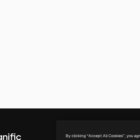
By clicking “Accept All Cookies”, you ag
Produits
Commencer