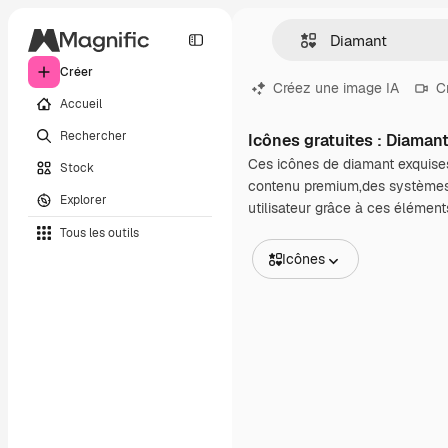
Créer
Créez une image IA
C
Accueil
Rechercher
Icônes gratuites : Diaman
Ces icônes de diamant exquises 
Stock
contenu premium,des systèmes 
Explorer
utilisateur grâce à ces élément
Tous les outils
Icônes
Toutes les images
Vecteurs
Illustrations
Photos
PSD
Modèles
Mockups
Vidéos
Clips de vidéo
Graphiques animés