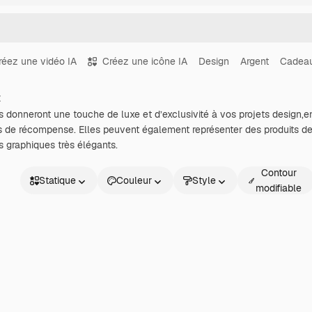
réez une vidéo IA
Créez une icône IA
Design
Argent
Cadea
t
donneront une touche de luxe et d’exclusivité à vos projets design,en
de récompense. Elles peuvent également représenter des produits de 
s graphiques très élégants.
Contour
Statique
Couleur
Style
modifiable
Statique
Animé
Sticker
Interface