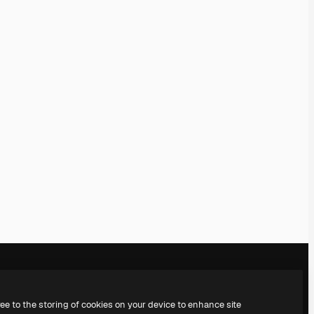
ree to the storing of cookies on your device to enhance site
Notre entreprise
Nous contacter