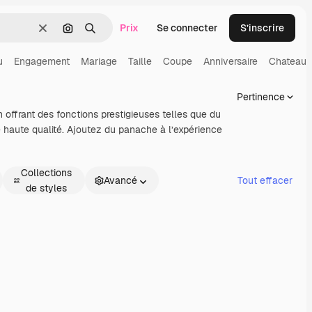
Prix
Se connecter
S’inscrire
Effacer
Rechercher par image
Rechercher
u
Engagement
Mariage
Taille
Coupe
Anniversaire
Chateau
Pertinence
 offrant des fonctions prestigieuses telles que du
haute qualité. Ajoutez du panache à l’expérience
Collections
Avancé
Tout effacer
de styles