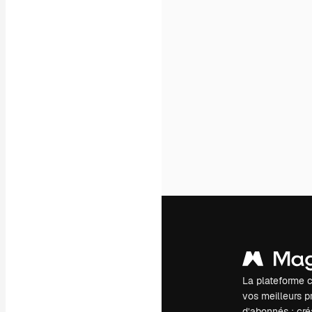
La plateforme c
vos meilleurs pr
d’abonnés : créa