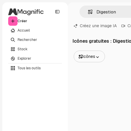
Créer
Créez une image IA
C
Accueil
Rechercher
Icônes gratuites : Digesti
Stock
Icônes
Explorer
Toutes les images
Tous les outils
Vecteurs
Illustrations
Photos
PSD
Modèles
Mockups
Vidéos
Clips de vidéo
Graphiques animés
Templates vidéos
Icônes
Modèles 3D
Polices