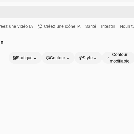
réez une vidéo IA
Créez une icône IA
Santé
Intestin
Nourrit
on
Contour
Statique
Couleur
Style
modifiable
Statique
Animé
Sticker
Interface