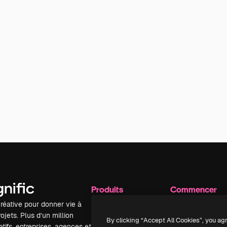
Produits
Commencer
réative pour donner vie à
Spaces
Academy
ojets. Plus d’un million
Assistant IA
Documentation
By clicking “Accept All Cookies”, you ag
tifs, entreprises, agences et