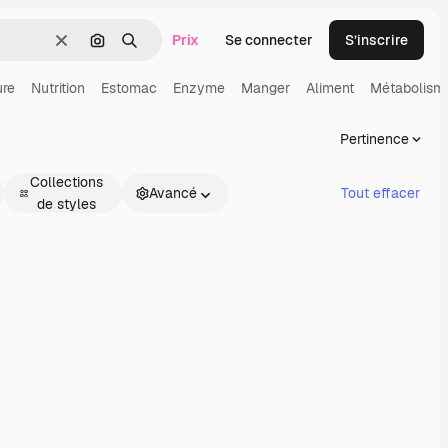
Prix
Se connecter
S’inscrire
Effacer
Rechercher par image
Rechercher
ure
Nutrition
Estomac
Enzyme
Manger
Aliment
Métabolism
Pertinence
Collections
Avancé
Tout effacer
de styles