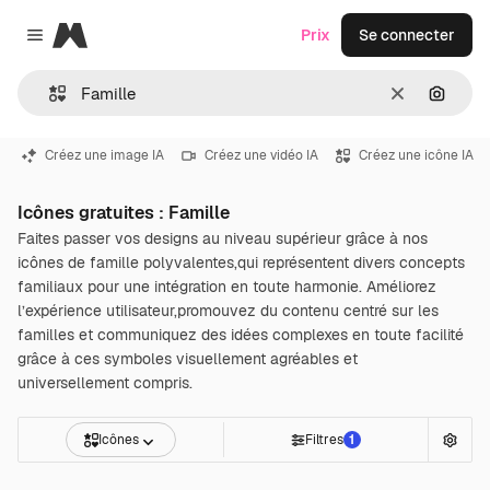
Magnific
Prix
Se connecter
Close menu
Effacer
Recher
Créez une image IA
Créez une vidéo IA
Créez une icône IA
Icônes gratuites : Famille
Faites passer vos designs au niveau supérieur grâce à nos
icônes de famille polyvalentes,qui représentent divers concepts
familiaux pour une intégration en toute harmonie. Améliorez
l’expérience utilisateur,promouvez du contenu centré sur les
familles et communiquez des idées complexes en toute facilité
grâce à ces symboles visuellement agréables et
universellement compris.
Icônes
Filtres
1