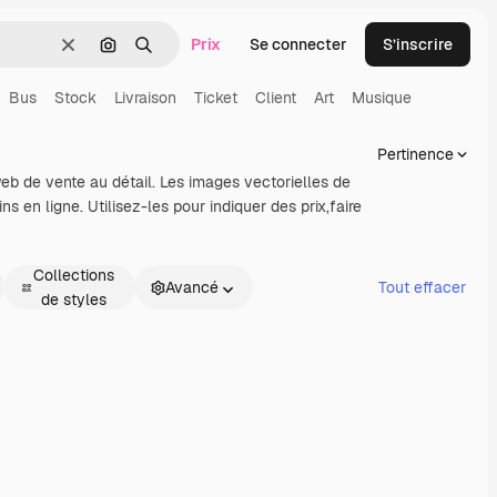
Prix
Se connecter
S’inscrire
Effacer
Rechercher par image
Rechercher
Bus
Stock
Livraison
Ticket
Client
Art
Musique
Pertinence
eb de vente au détail. Les images vectorielles de
s en ligne. Utilisez-les pour indiquer des prix,faire
Collections
Avancé
Tout effacer
de styles