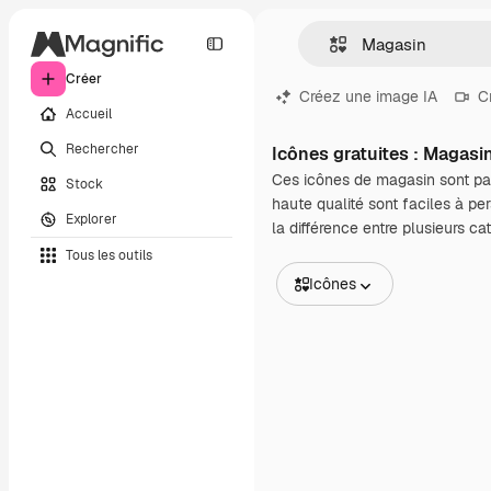
Créer
Créez une image IA
C
Accueil
Rechercher
Icônes gratuites : Magasi
Ces icônes de magasin sont par
Stock
haute qualité sont faciles à per
Explorer
la différence entre plusieurs ca
Tous les outils
Icônes
Toutes les images
Vecteurs
Illustrations
Photos
PSD
Modèles
Mockups
Vidéos
Clips de vidéo
Graphiques animés