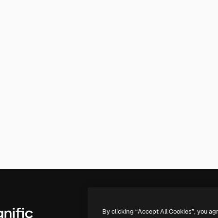
By clicking “Accept All Cookies”, you ag
Produits
Commencer