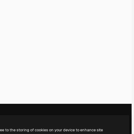
ree to the storing of cookies on your device to enhance site
Notre entreprise
Nous contacter