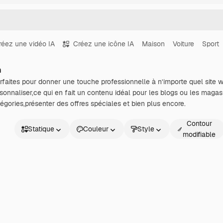
réez une vidéo IA
Créez une icône IA
Maison
Voiture
Sport
n
faites pour donner une touche professionnelle à n’importe quel site w
sonnaliser,ce qui en fait un contenu idéal pour les blogs ou les magasin
tégories,présenter des offres spéciales et bien plus encore.
Contour
Statique
Couleur
Style
modifiable
Statique
Animé
Sticker
Interface