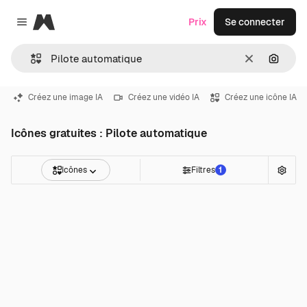
Magnific
Prix
Se connecter
Close menu
Effacer
Recher
Créez une image IA
Créez une vidéo IA
Créez une icône IA
Icônes gratuites : Pilote automatique
Icônes
Filtres
1