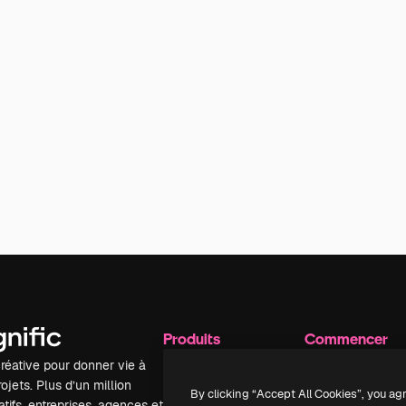
Produits
Commencer
réative pour donner vie à
Spaces
Academy
ojets. Plus d’un million
Assistant IA
Documentation
By clicking “Accept All Cookies”, you ag
tifs, entreprises, agences et