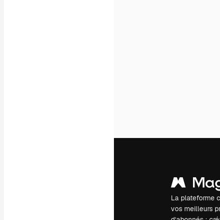
La plateforme c
vos meilleurs pr
d’abonnés : créa