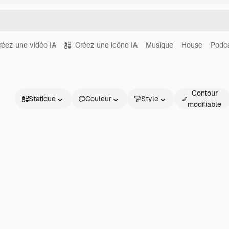
réez une vidéo IA
Créez une icône IA
Musique
House
Podc
Contour
Statique
Couleur
Style
modifiable
Statique
Animé
Sticker
Interface