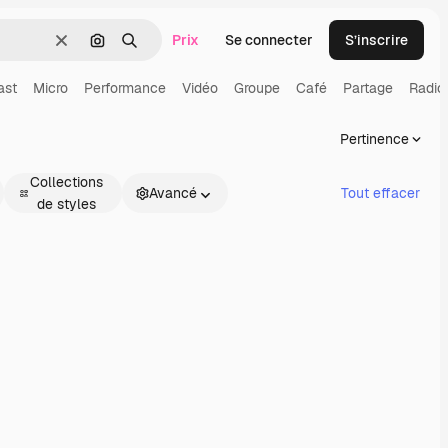
Prix
Se connecter
S’inscrire
Effacer
Rechercher par image
Rechercher
ast
Micro
Performance
Vidéo
Groupe
Café
Partage
Radio
Pertinence
Collections
Avancé
Tout effacer
de styles