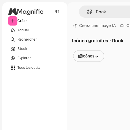
Créer
Créez une image IA
C
Accueil
Rechercher
Icônes gratuites : Rock
Stock
Icônes
Explorer
Toutes les images
Tous les outils
Vecteurs
Illustrations
Photos
PSD
Modèles
Mockups
Vidéos
Clips de vidéo
Graphiques animés
Templates vidéos
Icônes
Modèles 3D
Polices