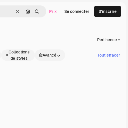
Prix
Se connecter
S’inscrire
Effacer
Rechercher par image
Rechercher
Pertinence
Collections
Avancé
Tout effacer
de styles