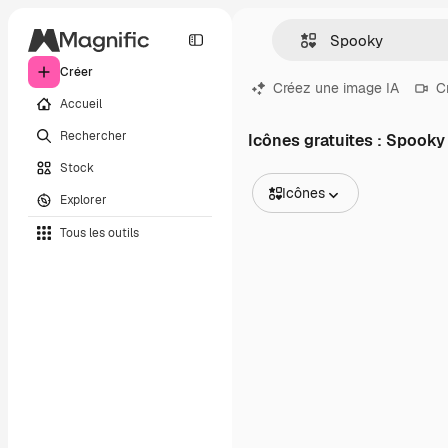
Créer
Créez une image IA
C
Accueil
Rechercher
Icônes gratuites : Spooky
Stock
Icônes
Explorer
Toutes les images
Tous les outils
Vecteurs
Illustrations
Photos
PSD
Modèles
Mockups
Vidéos
Clips de vidéo
Graphiques animés
Templates vidéos
Icônes
Modèles 3D
Polices