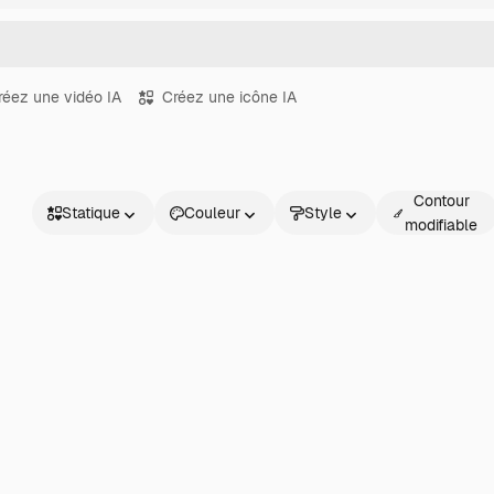
réez une vidéo IA
Créez une icône IA
Contour
Statique
Couleur
Style
modifiable
Statique
Animé
Sticker
Interface