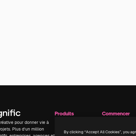
Produits
Commencer
réative pour donner vie à
Spaces
Academy
ojets. Plus d’un million
Assistant IA
Documentation
By clicking “Accept All Cookies”, you ag
tifs, entreprises, agences et