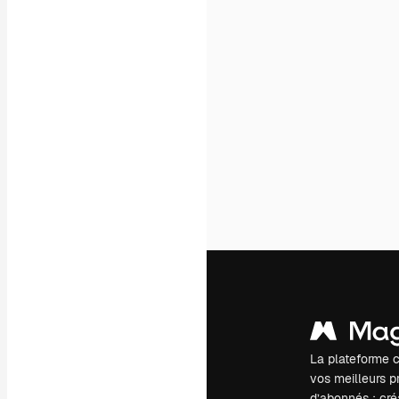
La plateforme c
vos meilleurs pr
d’abonnés : créa