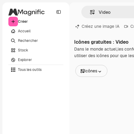
Créer
Créez une image IA
C
Accueil
Rechercher
Icônes gratuites : Video
Dans le monde actuel,les confé
Stock
utiliser des icônes pour que le
Explorer
Tous les outils
Icônes
Toutes les images
Vecteurs
Illustrations
Photos
PSD
Modèles
Mockups
Vidéos
Clips de vidéo
Graphiques animés
Templates vidéos