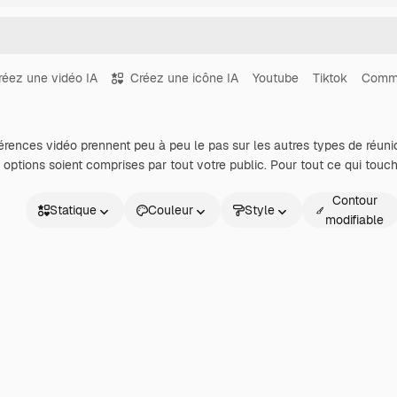
réez une vidéo IA
Créez une icône IA
Youtube
Tiktok
Commu
rences vidéo prennent peu à peu le pas sur les autres types de réun
s options soient comprises par tout votre public. Pour tout ce qui touc
Contour
Statique
Couleur
Style
modifiable
Statique
Animé
Sticker
Interface