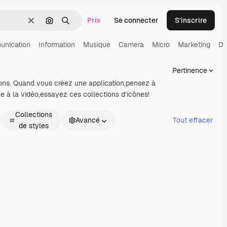
Prix
Se connecter
S’inscrire
Effacer
Rechercher par image
Rechercher
nication
Information
Musique
Camera
Micro
Marketing
De
Pertinence
ions. Quand vous créez une application,pensez à
he à la vidéo,essayez ces collections d’icônes!
Collections
Avancé
Tout effacer
de styles