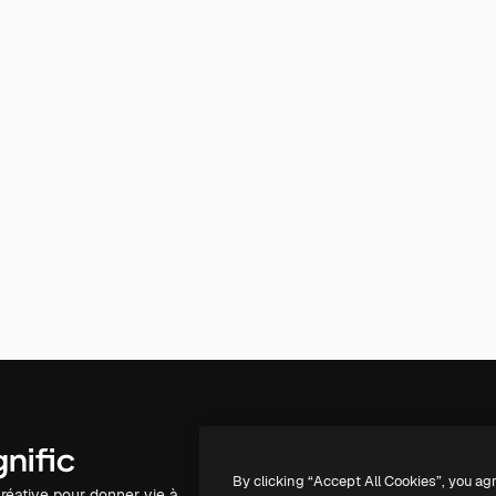
Produits
Commencer
By clicking “Accept All Cookies”, you ag
réative pour donner vie à