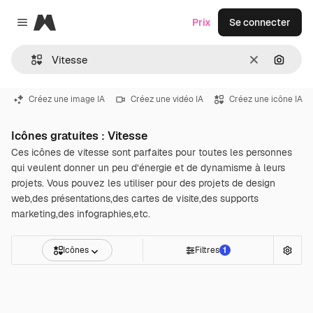
Magnific
Prix
Se connecter
Close menu
Effacer
Recher
Créez une image IA
Créez une vidéo IA
Créez une icône IA
Icônes gratuites : Vitesse
Ces icônes de vitesse sont parfaites pour toutes les personnes
qui veulent donner un peu d’énergie et de dynamisme à leurs
projets. Vous pouvez les utiliser pour des projets de design
web,des présentations,des cartes de visite,des supports
marketing,des infographies,etc.
Icônes
Filtres
1