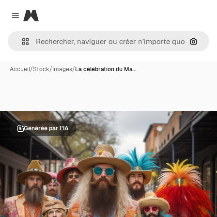
Magnific
Close menu
Recher
Accueil
/
Stock
/
Images
/
La célébration du Ma…
Générée par l’IA