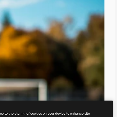
ree to the storing of cookies on your device to enhance site
de de notre
générateur d’images IA.