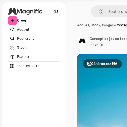
Créer
Accueil
/
Stock
/
Images
/
Concep
Accueil
Rechercher
Concept de jeu de foot
magnific
Stock
Explorer
Générée par l’IA
Tous les outils