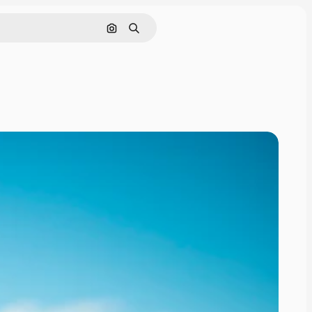
Rechercher par image
Rechercher