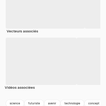
Vecteurs associés
Vidéos associées
Premium
Premium
Premium
Premium
science
futuriste
avenir
technologie
concept