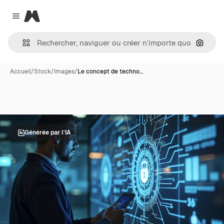
Magnific
Close menu
Recher
Accueil
/
Stock
/
Images
/
Le concept de techno…
Générée par l’IA