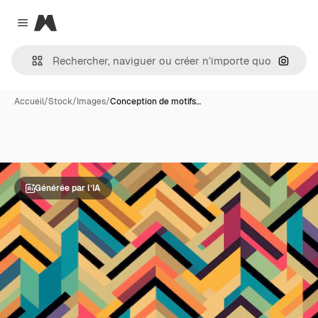
Magnific
Close menu
Recher
Accueil
/
Stock
/
Images
/
Conception de motifs…
Générée par l’IA