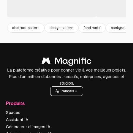
abstract pattern
design pattern
fond motif
background p
La plateforme créative pour donner vie à vos meilleurs projets.
Plus d’un million d’abonnés : créatifs, entreprises, agences et
studios.
Français
Produits
Spaces
Assistant IA
Générateur d’images IA