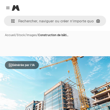
Magnific
Close menu
Recher
Accueil
/
Stock
/
Images
/
Construction de bâti…
Générée par l’IA