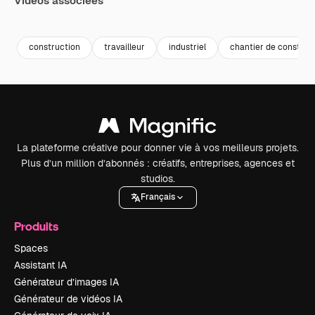
Vidéos associées
Premium
Premium
Premium
Premium
construction
travailleur
industriel
chantier de construc
La plateforme créative pour donner vie à vos meilleurs projets.
Plus d’un million d’abonnés : créatifs, entreprises, agences et
studios.
Français
Produits
Spaces
Assistant IA
Générateur d’images IA
Générateur de vidéos IA