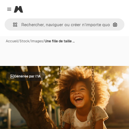
Magnific
Close menu
Recher
Accueil
/
Stock
/
Images
/
Une fille de taille …
Générée par l’IA