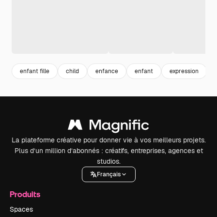
enfant fille
child
enfance
enfant
expression
f
La plateforme créative pour donner vie à vos meilleurs projets.
Plus d’un million d’abonnés : créatifs, entreprises, agences et
studios.
Français
Produits
Spaces