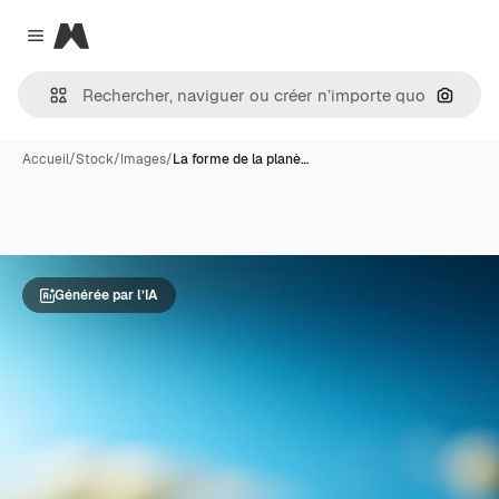
Magnific
Close menu
Recher
Accueil
/
Stock
/
Images
/
La forme de la planè…
Générée par l’IA