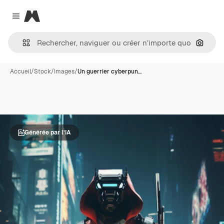
Magnific
Close menu
Recher
Accueil
/
Stock
/
Images
/
Un guerrier cyberpun…
Générée par l’IA