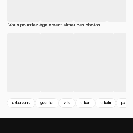
Vous pourriez également aimer ces photos
cyberpunk
guerrier
ville
urban
urbain
paysage