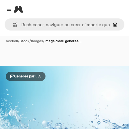
Magnific
Close menu
Recher
Accueil
/
Stock
/
Images
/
Image d'eau générée …
Générée par l’IA