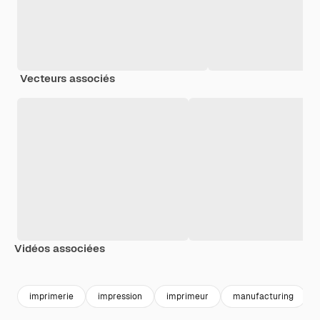
Vecteurs associés
Vidéos associées
Premium
Premium
Premium
Premium
imprimerie
impression
imprimeur
manufacturing