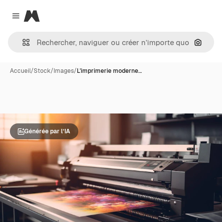
Magnific
Close menu
Recher
Accueil
/
Stock
/
Images
/
L'imprimerie moderne…
Générée par l’IA