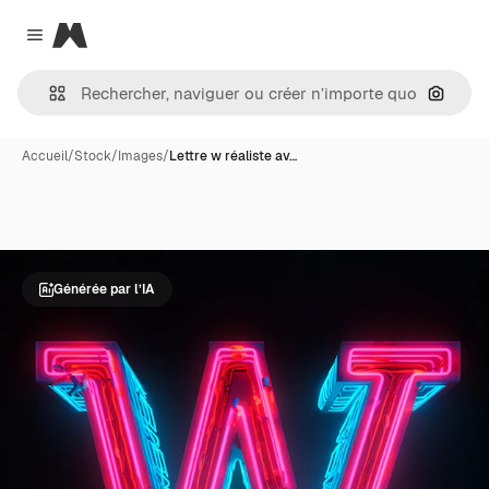
Magnific
Close menu
Recher
Accueil
/
Stock
/
Images
/
Lettre w réaliste av…
Générée par l’IA