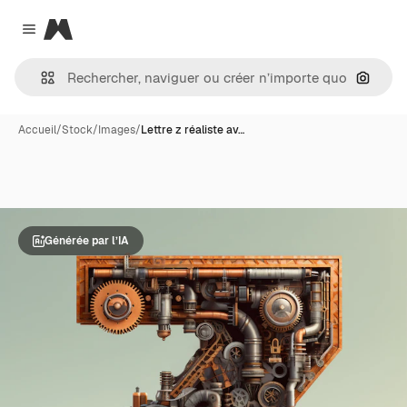
Magnific
Close menu
Recher
Accueil
/
Stock
/
Images
/
Lettre z réaliste av…
Générée par l’IA