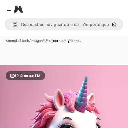
Magnific
Close menu
Recher
Accueil
/
Stock
/
Images
/
Une licorne mignonne…
Générée par l’IA