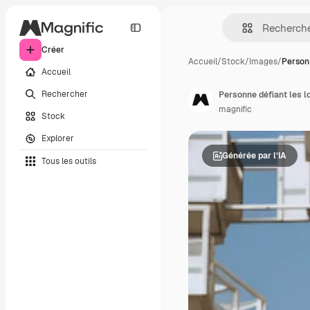
Créer
Accueil
/
Stock
/
Images
/
Person
Accueil
Rechercher
Personne défiant les l
magnific
Stock
Explorer
Générée par l’IA
Tous les outils