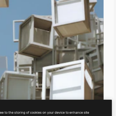
ree to the storing of cookies on your device to enhance site
de de notre
générateur d’images IA.