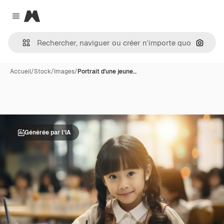
Magnific
Close menu
Recher
Accueil
/
Stock
/
Images
/
Portrait d'une jeune…
Générée par l’IA