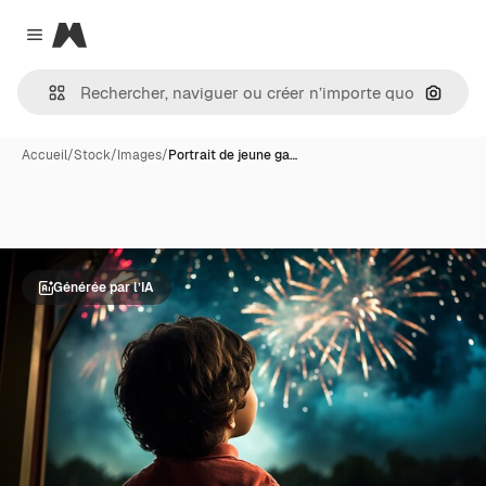
Magnific
Close menu
Recher
Accueil
/
Stock
/
Images
/
Portrait de jeune ga…
Générée par l’IA