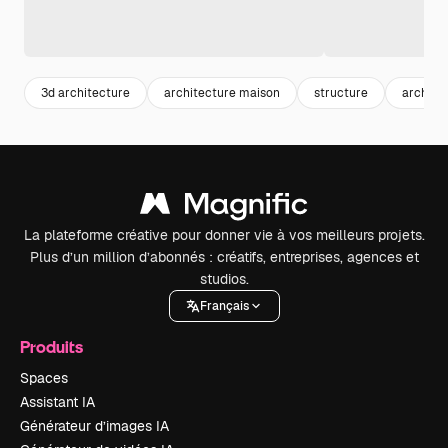
3d architecture
architecture maison
structure
architec
La plateforme créative pour donner vie à vos meilleurs projets.
Plus d’un million d’abonnés : créatifs, entreprises, agences et
studios.
Français
Produits
Spaces
Assistant IA
Générateur d’images IA