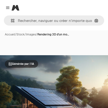
Magnific
Close menu
Recher
Accueil
/
Stock
/
Images
/
Rendering 3D d'un mo…
Générée par l’IA