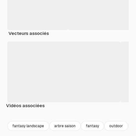
Vecteurs associés
Vidéos associées
Premium
Premium
Premium
Premium
Généré par l
fantasy landscape
arbre saison
fantasy
outdoor
a