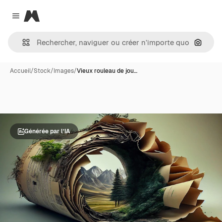
Magnific
Close menu
Recher
Accueil
/
Stock
/
Images
/
Vieux rouleau de jou…
Générée par l’IA