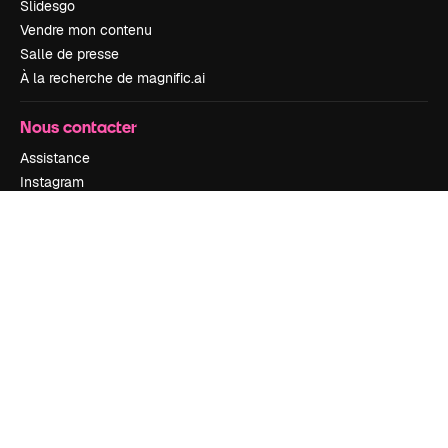
Slidesgo
Vendre mon contenu
Salle de presse
À la recherche de magnific.ai
Nous contacter
Assistance
Instagram
YouTube
LinkedIn
TikTok
Discord
X
Reddit
Copyright © 2010-
2026
Freepik Company S.L.U.
Tous droits réservés
.