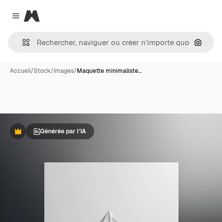
Magnific
Close menu
Recher
Accueil
/
Stock
/
Images
/
Maquette minimaliste…
Générée par l’IA
Premium