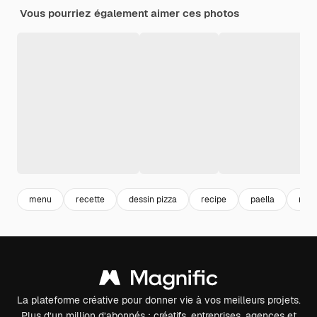
Vous pourriez également aimer ces photos
menu
recette
dessin pizza
recipe
paella
menu
La plateforme créative pour donner vie à vos meilleurs projets.
Plus d’un million d’abonnés : créatifs, entreprises, agences et