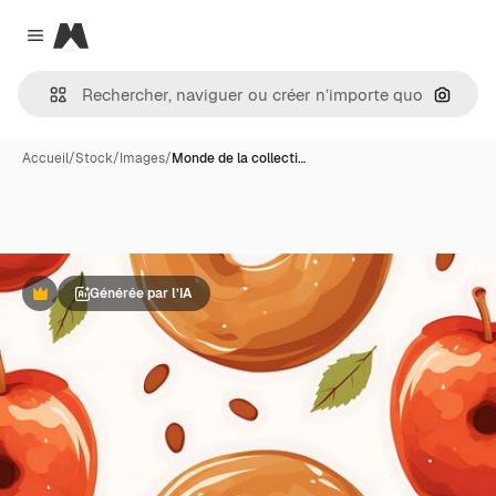
Magnific
Close menu
Recher
Accueil
/
Stock
/
Images
/
Monde de la collecti…
Générée par l’IA
Premium