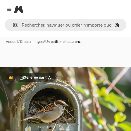
Magnific
Close menu
Recher
Accueil
/
Stock
/
Images
/
Un petit moineau bru…
Générée par l’IA
Premium