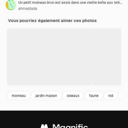
Un petit moineau brun est assis dans une vieille boîte aux lettres rouillée l'oiseau est perché sur un nid fait de brindilles et de paille le fond est flou et vert
ahmadzada
Vous pourriez également aimer ces photos
moineau
jardin maison
oiseaux
faune
nid
mai