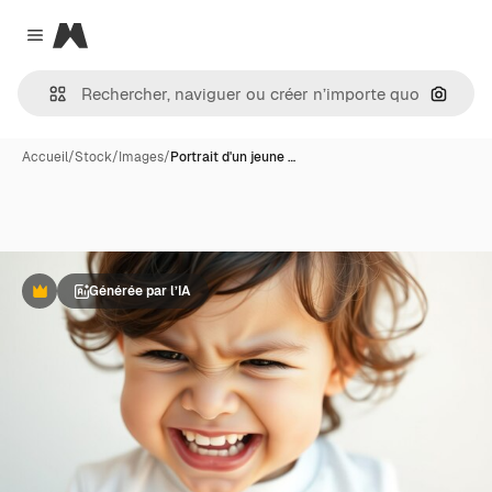
Magnific
Close menu
Recher
Accueil
/
Stock
/
Images
/
Portrait d'un jeune …
Générée par l’IA
Premium