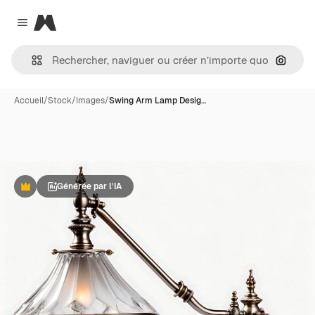
Magnific
Close menu
Recher
Accueil
/
Stock
/
Images
/
Swing Arm Lamp Desig…
Générée par l’IA
Premium