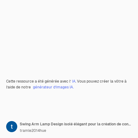
Cette ressource a été générée avec l’
IA
. Vous pouvez créer la vôtre à
l’aide de notre
générateur d’images IA.
Swing Arm Lamp Design isolé élégant pour la création de contenu de podcasting et la décoration de la pièce
tramle2014hue