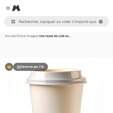
Magnific
Close menu
Recher
Accueil
/
Stock
/
Images
/
Une tasse de café en…
Générée par l’IA
Premium