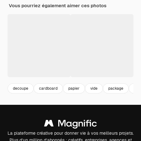
Vous pourriez également aimer ces photos
decoupe
cardboard
papier
vide
package
car
La plateforme créative pour donner vie à vos meilleurs projets.
Plus d’un million d’abonnés : créatifs, entreprises, agences et