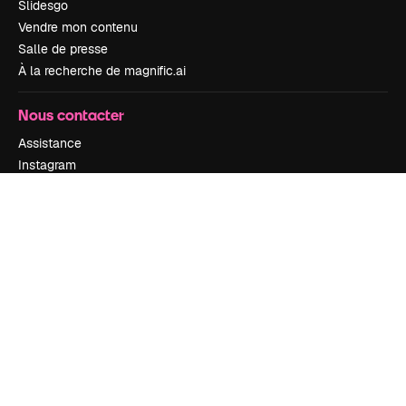
Slidesgo
Vendre mon contenu
Salle de presse
À la recherche de magnific.ai
Nous contacter
Assistance
Instagram
YouTube
LinkedIn
TikTok
Discord
X
Reddit
Copyright © 2010-
2026
Freepik Company S.L.U.
Tous droits réservés
.