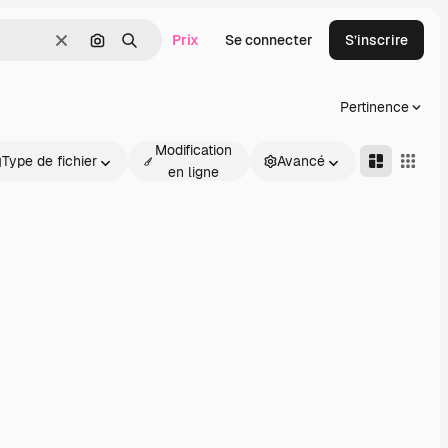
Prix
Se connecter
S’inscrire
Effacer
Rechercher par image
Rechercher
Pertinence
Modification
Type de fichier
Avancé
en ligne