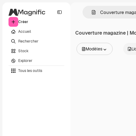
Créer
Accueil
Couverture magazine | Mo
Rechercher
Modèles
Li
Stock
Toutes les images
Explorer
Vecteurs
Illustrations
Tous les outils
Photos
PSD
Modèles
Mockups
Vidéos
Clips de vidéo
Graphiques animés
Templates vidéos
Icônes
Modèles 3D
Polices