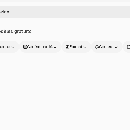
dèles gratuits
cence
Généré par IA
Format
Couleur