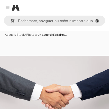
Magnific
Close menu
Recher
Accueil
/
Stock
/
Photos
/
Un accord d'affaires…