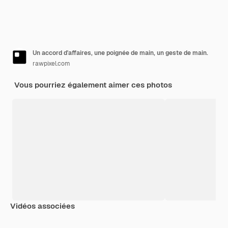
Un accord d'affaires, une poignée de main, un geste de main.
rawpixel.com
Vous pourriez également aimer ces photos
Vidéos associées
Premium
Premium
Généré par l’IA
Premium
Premium