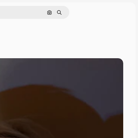
Rechercher par image
Rechercher