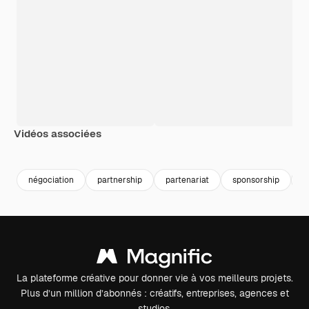
Vidéos associées
Premium
Premium
Généré par l’IA
Premium
Premium
Généré par l
négociation
partnership
partenariat
sponsorship
h
La plateforme créative pour donner vie à vos meilleurs projets.
Plus d’un million d’abonnés : créatifs, entreprises, agences et
studios.