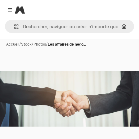
Magnific
Close menu
Recher
Accueil
/
Stock
/
Photos
/
Les affaires de négo…