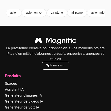
Premium
Premium
Premium
Premium
avion
avion en vol
air plane
airplane
avion militaire
La plateforme créative pour donner vie à vos meilleurs projets.
Plus d’un million d’abonnés : créatifs, entreprises, agences et
studios.
Français
Produits
Spaces
Assistant IA
Générateur d’images IA
Générateur de vidéos IA
Générateur de voix IA