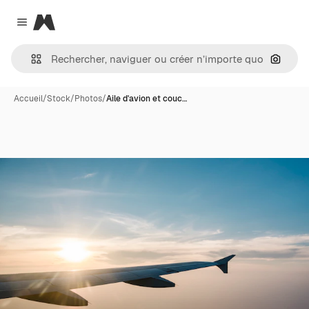
Magnific
Close menu
Recher
Accueil
/
Stock
/
Photos
/
Aile d'avion et couc…