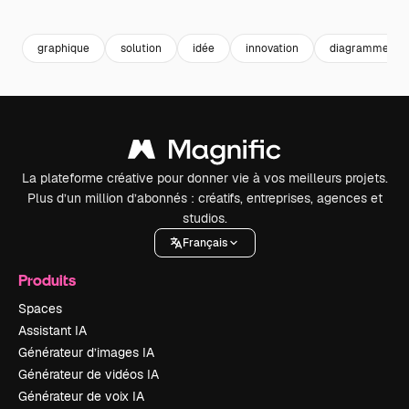
Premium
Premium
Généré par l’IA
Premium
Premium
graphique
solution
idée
innovation
diagramme
La plateforme créative pour donner vie à vos meilleurs projets.
Plus d’un million d’abonnés : créatifs, entreprises, agences et
studios.
Français
Produits
Spaces
Assistant IA
Générateur d’images IA
Générateur de vidéos IA
Générateur de voix IA