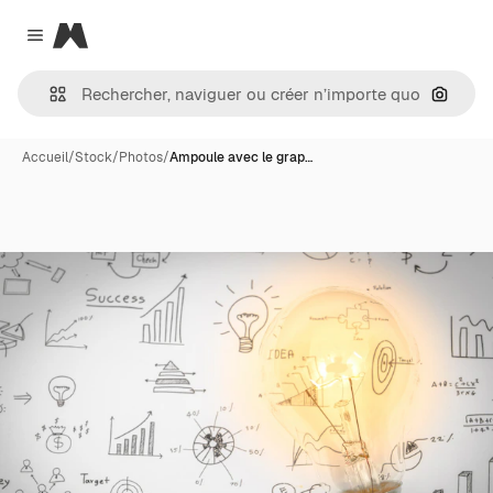
Magnific
Close menu
Recher
Accueil
/
Stock
/
Photos
/
Ampoule avec le grap…