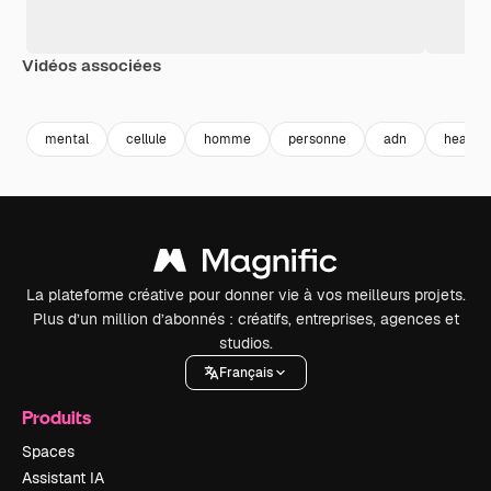
Vidéos associées
Premium
Premium
Généré par l’IA
Premium
Premium
Généré par l
mental
cellule
homme
personne
adn
health
La plateforme créative pour donner vie à vos meilleurs projets.
Plus d’un million d’abonnés : créatifs, entreprises, agences et
studios.
Français
Produits
Spaces
Assistant IA