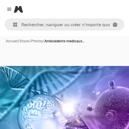
Magnific
Close menu
Recher
Accueil
/
Stock
/
Photos
/
Antécédents médicaux…