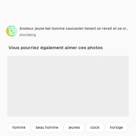
Anxieux jeune bel homme caucasien tenant un réveil et se mordant les doigts isolés sur blanc avec espace copie
stockking
Vous pourriez également aimer ces photos
homme
beau homme
jeunes
clock
horloge
a