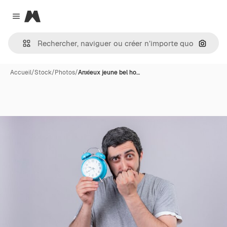
Magnific
Close menu
Recher
Accueil
/
Stock
/
Photos
/
Anxieux jeune bel ho…