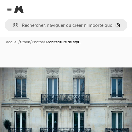
Magnific
Close menu
Recher
Accueil
/
Stock
/
Photos
/
Architecture de styl…