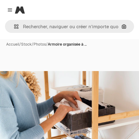
Magnific
Close menu
Recher
Accueil
/
Stock
/
Photos
/
Armoire organisée à …